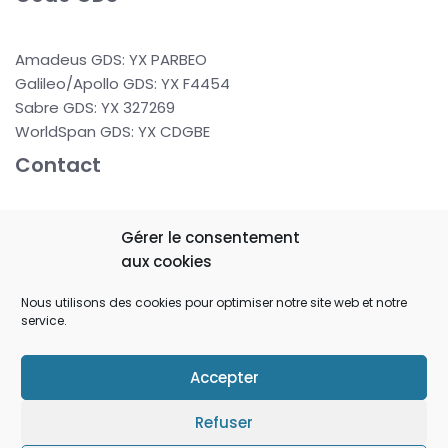
Amadeus GDS: YX PARBEO
Galileo/Apollo GDS: YX F4454
Sabre GDS: YX 327269
WorldSpan GDS: YX CDGBE
Contact
37 rue de Berne
Gérer le consentement
75008 PARIS
aux cookies
FRANCE
Nous utilisons des cookies pour optimiser notre site web et notre
service.
reservation@hboparis.com
+33 (0) 1 43 87 08 92
Accepter
Tous droits réservés - Site Officiel de l'Hotel Berne
Opera - © 2023 - Gestion hôtelière par l'
Agence Crého
Refuser