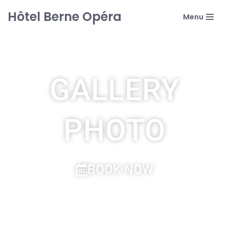
Hôtel Berne Opéra
Menu
Skip
to
content
GALLERY
PHOTO
BOOK NOW