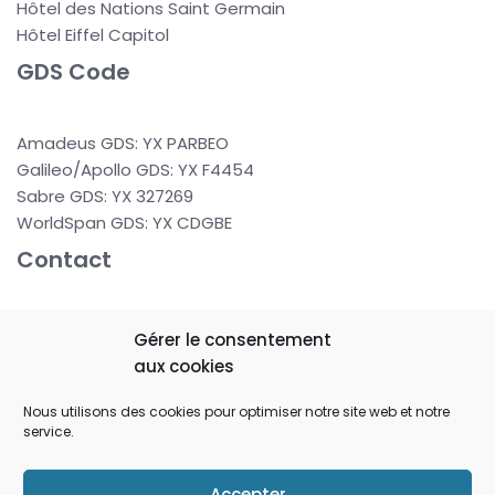
Hôtel des Nations Saint Germain
Hôtel Eiffel Capitol
GDS Code
Amadeus GDS: YX PARBEO
Galileo/Apollo GDS: YX F4454
Sabre GDS: YX 327269
WorldSpan GDS: YX CDGBE
Contact
37 rue de Berne
Gérer le consentement
75008 PARIS
aux cookies
FRANCE
Nous utilisons des cookies pour optimiser notre site web et notre
service.
reservation@hboparis.com
+33 (0) 1 43 87 08 92
Accepter