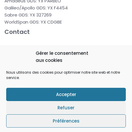
Amadeus GDS: YX PARBEO
Galileo/Apollo GDS: YX F4454
Sabre GDS: YX 327269
WorldSpan GDS: YX CDGBE
Contact
37 rue de Berne
Gérer le consentement
75008 PARIS
aux cookies
FRANCE
Nous utilisons des cookies pour optimiser notre site web et notre
service.
reservation@hboparis.com
+33 (0) 1 43 87 08 92
Accepter
Tous droits réservés - Site Officiel de l'Hotel Berne
Opera - © 2023 - Gestion hôtelière par l'
Agence Crého
Refuser
Politique cookie
-
Mentions légales
-
Sitemap
Préférences
Neve
| Propulsé par
WordPress